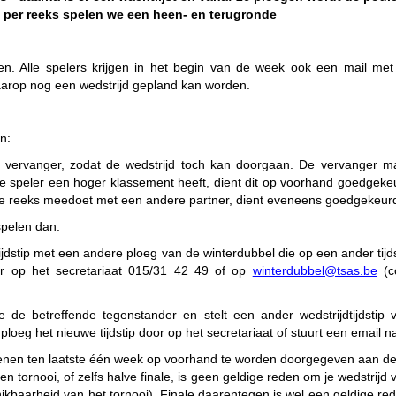
n per reeks spelen we een heen- en terugronde
ken. Alle spelers krijgen in het begin van de week ook een mail me
aarop nog een wedstrijd gepland kan worden.
n:
n vervanger, zodat de wedstrijd toch kan doorgaan. De vervanger ma
 speler een hoger klassement heeft, dient dit op voorhand goedgekeu
fde reeks meedoet met een andere partner, dient eveneens goedgekeurd
spelen dan:
 tijdstip met een andere ploeg van de winterdubbel die op een ander tij
or op het secretariaat 015/31 42 49 of op
winterdubbel@tsas.be
(co
e de betreffende tegenstander en stelt een ander wedstrijdtijdstip v
ploeg het nieuwe tijdstip door op het secretariaat of stuurt een email 
dienen ten laatste één week op voorhand te worden doorgegeven aan de
tornooi, of zelfs halve finale, is geen geldige reden om je wedstrijd v
chikbaarheid van het tornooi). Finale daarentegen is wel een geldige r