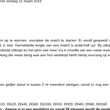
 met zondag 31 maart 2019.
d om op te warmen, vooraleer de match te starten. Er wordt gespeel
-1 in sets. Gemiddelde lengte van een match is anderhalf uur. Bij uitl
dstrijd uitloopt en het plein niet meer vrij is omwille van een vaste res
ploeg die reeds bezig was aan hun wedstrijd heeft hierbij voorrang op
een gelijke stand is tussen 2 of meerdere ploegen, wordt er nog ee
G10, DG20, DG40, DG60, DG160, DH10, DH20, DH40, DH60, DH160
- daarna is er een wachtlijst en vanaf 26 ploegen wordt de poule 