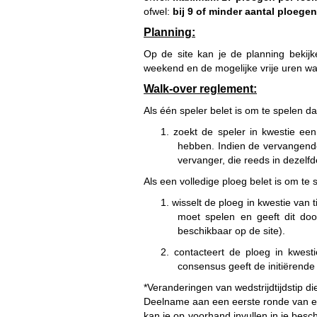
ofwel:
bij 9 of minder aantal ploege
Planning:
Op de site kan je de planning bekij
weekend en de mogelijke vrije uren w
Walk-over reglement:
Als één speler belet is om te spelen da
1. zoekt de speler in kwestie ee
hebben. Indien de vervangende
vervanger, die reeds in dezel
Als een volledige ploeg belet is om te 
1. wisselt de ploeg in kwestie van
moet spelen en geeft dit do
beschikbaar op de site).
2. contacteert de ploeg in kwesti
consensus geeft de initiërende 
*Veranderingen van wedstrijdtijdstip 
Deelname aan een eerste ronde van een 
kan je op voorhand invullen in je bes