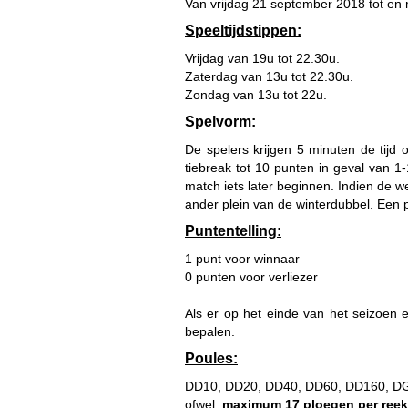
Van vrijdag 21 september 2018 tot en
Speeltijdstippen:
Vrijdag van 19u tot 22.30u.
Zaterdag van 13u tot 22.30u.
Zondag van 13u tot 22u.
Spelvorm:
De spelers krijgen 5 minuten de tij
tiebreak tot 10 punten in geval van 1
match iets later beginnen. Indien de we
ander plein van de winterdubbel. Een 
Puntentelling:
1 punt voor winnaar
0 punten voor verliezer
Als er op het einde van het seizoen 
bepalen.
Poules:
DD10, DD20, DD40, DD60, DD160, D
ofwel:
maximum 17 ploegen per reeks 