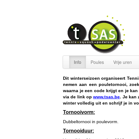
Info
Poules
Vrije uren
Dit winterseizoen organiseert Tenni
nemen aan een pouletornooi, zoek 
waarna je een code krijgt en je kan
via de link op
www.tsas.be
. Je kan
winter volledig uit en schrijf je in 
Tornooivorm:
Dubbeltornooi in poulevorm.
Tornooiduur: