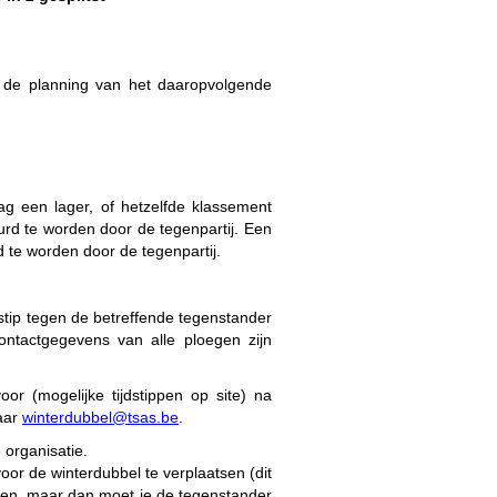
t de planning van het daaropvolgende
g een lager, of hetzelfde klassement
rd te worden door de tegenpartij. Een
 te worden door de tegenpartij.
dstip tegen de betreffende tegenstander
ntactgegevens van alle ploegen zijn
oor (mogelijke tijdstippen op site) na
naar
winterdubbel@tsas.be
.
 organisatie.
oor de winterdubbel te verplaatsen (dit
eden, maar dan moet je de tegenstander